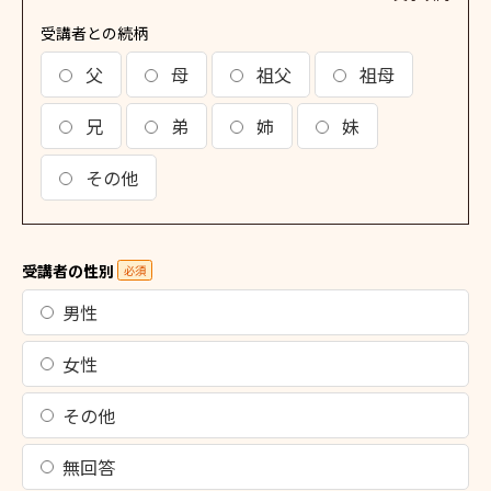
受講者との続柄
父
母
祖父
祖母
兄
弟
姉
妹
その他
受講者の性別
必須
男性
女性
その他
無回答