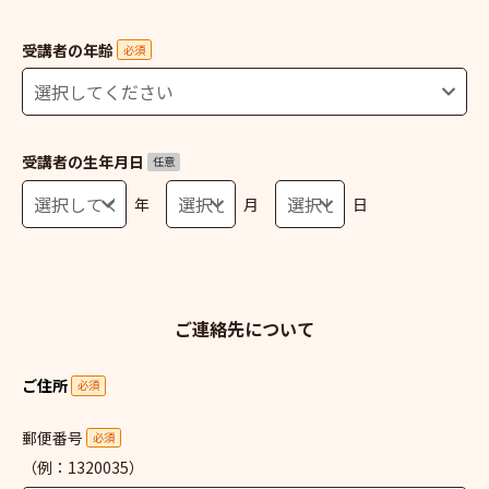
受講者の年齢
必須
受講者の生年月日
任意
年
月
日
ご連絡先について
ご住所
必須
郵便番号
必須
（例：1320035）