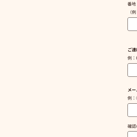
番地
（例
ご連
例：0
メー
例：○
確認