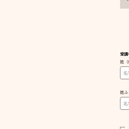
受講
姓
（
姓ふ