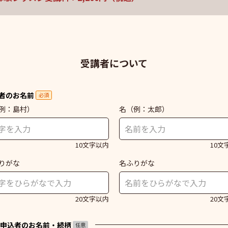
受講者について
者のお名前
必須
例：島村）
名
（例：太郎）
10文字以内
10文
りがな
名ふりがな
20文字以内
20文
申込者のお名前・続柄
任意