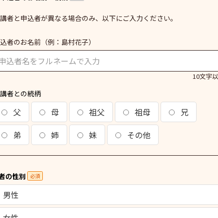
講者と申込者が異なる場合のみ、以下にご入力ください。
込者のお名前
（例：島村花子）
10文字
講者との続柄
父
母
祖父
祖母
兄
弟
姉
妹
その他
者の性別
必須
男性
女性