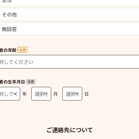
その他
無回答
者の年齢
必須
者の生年月日
任意
年
月
日
ご連絡先について