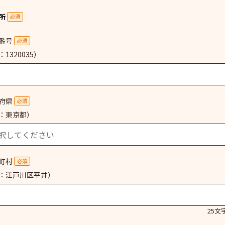
所
必須
番号
必須
1320035）
府県
必須
：東京都）
町村
必須
：江戸川区平井）
25文