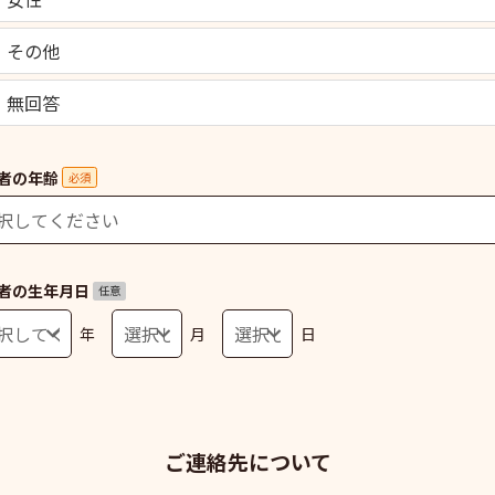
その他
無回答
者の年齢
必須
者の生年月日
任意
年
月
日
ご連絡先について