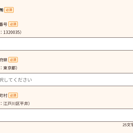
所
必須
番号
必須
1320035）
府県
必須
：東京都）
町村
必須
：江戸川区平井）
25文