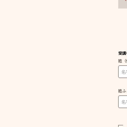
受講
姓
（
姓ふ