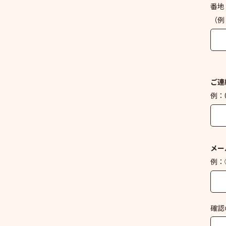
番地
（例
ご連
例：0
メー
例：○
確認