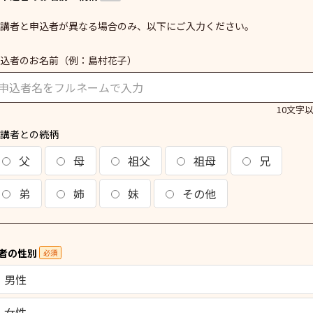
講者と申込者が異なる場合のみ、以下にご入力ください。
込者のお名前
（例：島村花子）
10文字
講者との続柄
父
母
祖父
祖母
兄
弟
姉
妹
その他
者の性別
必須
男性
女性