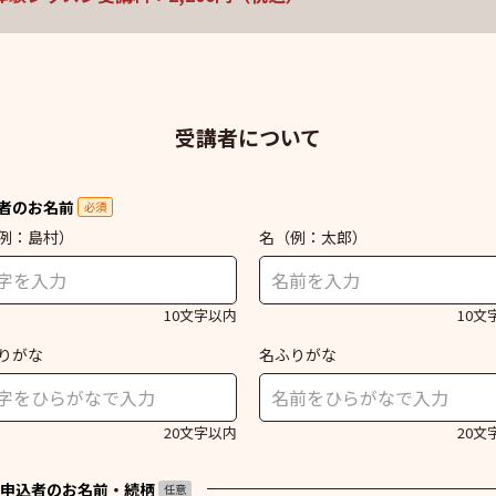
受講者について
者のお名前
必須
例：島村）
名
（例：太郎）
10文字以内
10文
りがな
名ふりがな
20文字以内
20文
申込者のお名前・続柄
任意