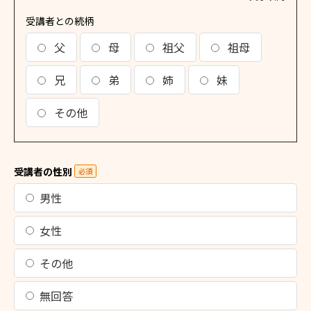
受講者との続柄
父
母
祖父
祖母
兄
弟
姉
妹
その他
受講者の性別
必須
男性
女性
その他
無回答