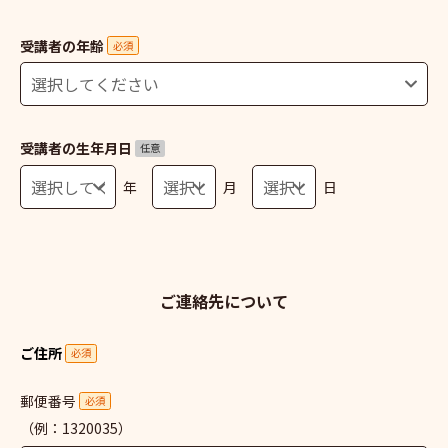
受講者の年齢
必須
受講者の生年月日
任意
年
月
日
ご連絡先について
ご住所
必須
郵便番号
必須
（例：1320035）