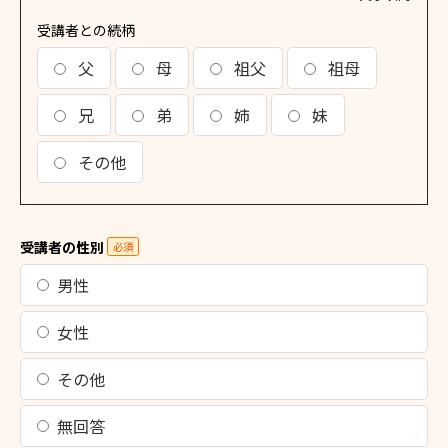
受講者との続柄
父
母
祖父
祖母
兄
弟
姉
妹
その他
受講者の性別
必須
男性
女性
その他
無回答