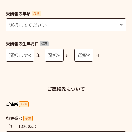
受講者の年齢
必須
受講者の生年月日
任意
年
月
日
ご連絡先について
ご住所
必須
郵便番号
必須
（例：1320035）