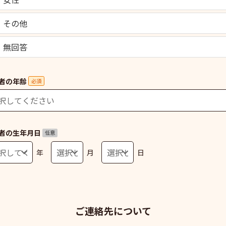
その他
無回答
者の年齢
必須
者の生年月日
任意
年
月
日
ご連絡先について