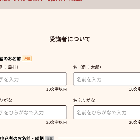
受講者について
者のお名前
必須
例：島村）
名
（例：太郎）
10文字以内
10文
りがな
名ふりがな
20文字以内
20文
申込者のお名前・続柄
任意