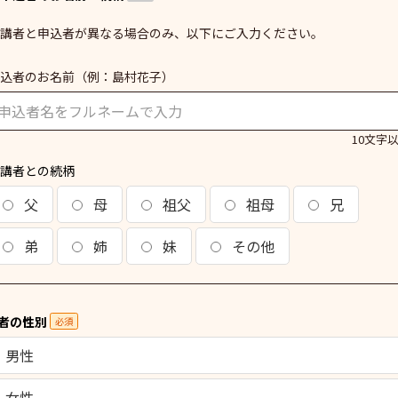
講者と申込者が異なる場合のみ、以下にご入力ください。
込者のお名前
（例：島村花子）
10文字
講者との続柄
父
母
祖父
祖母
兄
弟
姉
妹
その他
者の性別
必須
男性
女性