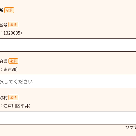
所
必須
番号
必須
1320035）
府県
必須
：東京都）
町村
必須
：江戸川区平井）
25文