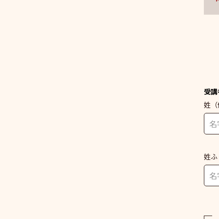
受講
姓
（
姓ふ