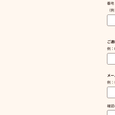
番地
（例
ご連
例：0
メー
例：○
確認