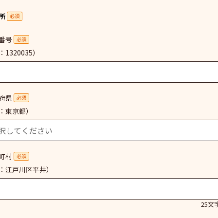
所
必須
番号
必須
1320035）
府県
必須
：東京都）
町村
必須
：江戸川区平井）
25文