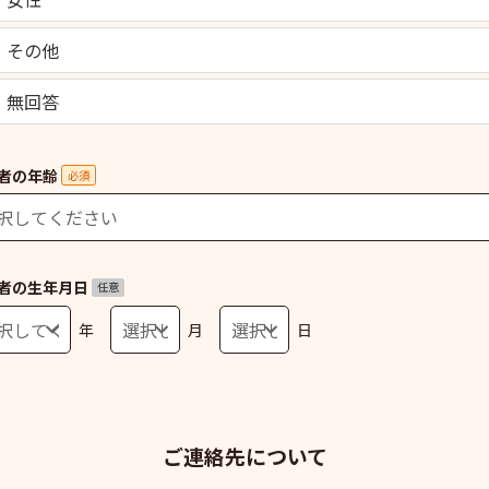
その他
無回答
者の年齢
必須
者の生年月日
任意
年
月
日
ご連絡先について