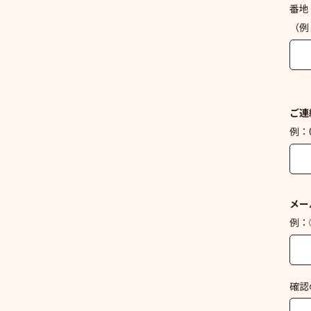
番地
（例
ご連
例：0
メー
例：○
確認