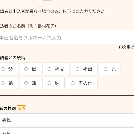
講者と申込者が異なる場合のみ、以下にご入力ください。
込者のお名前
（例：島村花子）
10文字
講者との続柄
父
母
祖父
祖母
兄
弟
姉
妹
その他
者の性別
必須
男性
女性