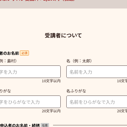
受講者について
者のお名前
必須
例：島村）
名
（例：太郎）
10文字以内
10文
りがな
名ふりがな
20文字以内
20文
申込者のお名前・続柄
任意